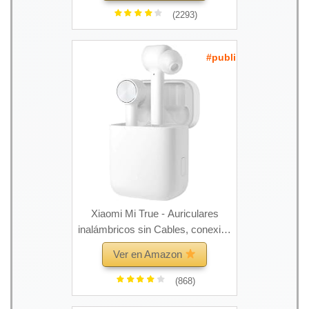
(2293)
#publi
Xiaomi Mi True - Auriculares
inalámbricos sin Cables, conexión
Bluetooth 5.0
Ver en Amazon
(868)