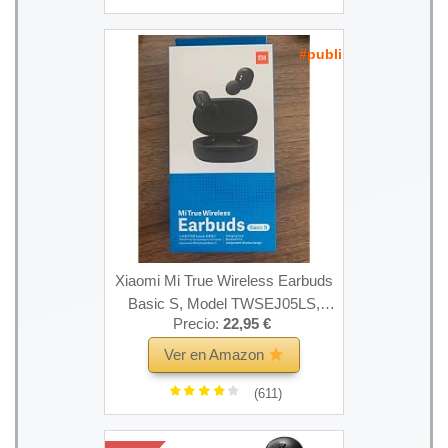
#publi
Xiaomi Mi True Wireless Earbuds
Basic S, Model TWSEJ05LS,
Precio:
22,95 €
Schwarz
Ver en Amazon
(611)