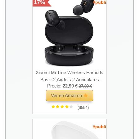
17%
#publi
Xiaomi Mi True Wireless Earbuds
Basic 2,Airdots 2 Auriculares
Precio:
22,99 €
27,99 €
Bluetooth, Auriculares
Inalámbricos Bluetooth
Ver en Amazon
5.0,Estuche de Carga Magnética
(8594)
(Versión Global) Negro
#publi