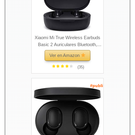
Xiaomi Mi True Wireless Earbuds
Basic 2 Auriculares Bluetooth,
Auriculares inalámbricos BT5.0
Ver en Amazon
Auriculares Bluetooth Anti-
transpiración IPX4 Estéreo con
(35)
Auriculares con Micrófono
#publi