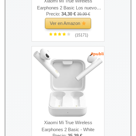
Xiaomi Mi True Wireless
Earphones 2 Basic Los nuevos
Precio:
34,30 €
39,99 €
Auriculares Tienen una autonomía
de batería más Larga, Sonido, fácil
Ver en Amazon
de Combinar, Color Blanco
(15171)
(versión Global)
#publi
Xiaomi Mi True Wireless
Earphones 2 Basic - White
Precio:
35,39 €