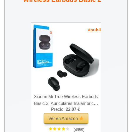
#publi
Xiaomi Mi True Wireless Earbuds
Basic 2, Auriculares Inalámbricos
Precio:
22,07 €
Bluetooth 5.0 Anti-Sudor IPX4 True
Stereo Auriculares Bluetooth con
Ver en Amazon
Micrófono
(4959)