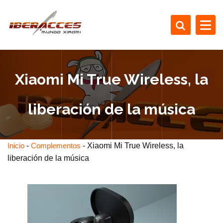
S
a
l
t
Si eres un amante de la tecnología en nuestra página podrás descubrir las últi
novedades para adentrarte en el mundo Xiaomi.
a
r
Xiaomi Mi True Wireless, la
a
l
c
liberación de la música
o
n
t
-
-
Xiaomi Mi True Wireless, la
Inicio
Complementos
e
liberación de la música
n
i
d
o