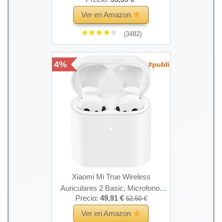
Ver en Amazon
(3482)
4%
#publi
Xiaomi Mi True Wireless
Auriculares 2 Basic, Microfono,
Precio:
49,91 €
52,50 €
Color Blanco
Ver en Amazon