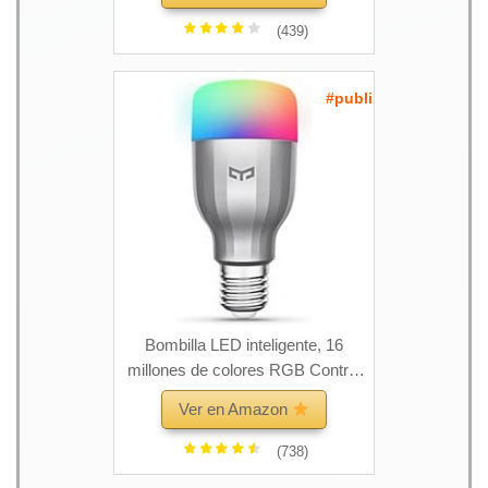
(439)
#publi
Bombilla LED inteligente, 16
millones de colores RGB Control
de Wi-Fi de luz blanca ajustable
Ver en Amazon
Aplicación de casa inteligente
Control remoto (9W 600 lumen)
(738)