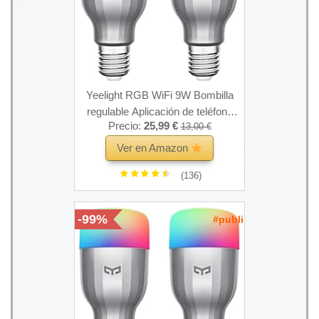
Yeelight RGB WiFi 9W Bombilla
regulable Aplicación de teléfono
Precio:
25,99 €
13,00 €
Control de voz Compatible con
Alexa, Asistente de Google (2-
Ver en Amazon
Pack)
(136)
-99%
#publi