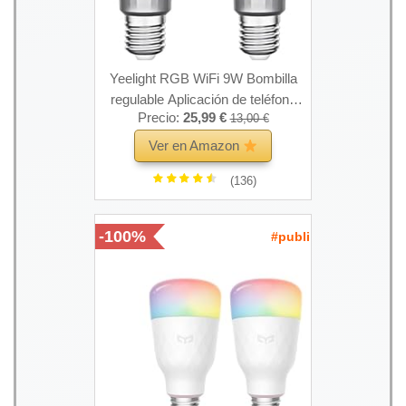
Yeelight RGB WiFi 9W Bombilla
regulable Aplicación de teléfono
Precio:
25,99 €
13,00 €
Control de voz Compatible con
Alexa, Asistente de Google (2-
Ver en Amazon
Pack)
(136)
-100%
#publi