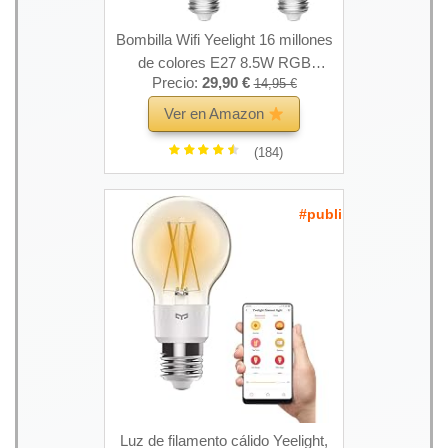
Bombilla Wifi Yeelight 16 millones
de colores E27 8.5W RGB
Precio:
29,90 €
14,95 €
regulable 800lm Luz blanca
Aplicación inteligente para el hogar
Ver en Amazon
Control remoto (2-Pack)
(184)
#publi
Luz de filamento cálido Yeelight,