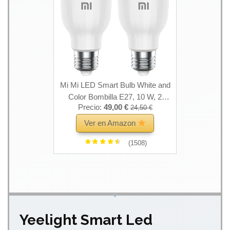
Mi Mi LED Smart Bulb White and
Color Bombilla E27, 10 W, 2
Precio:
49,00 €
24,50 €
Unidad (Paquete de 1), 2
Ver en Amazon
(1508)
Yeelight Smart Led