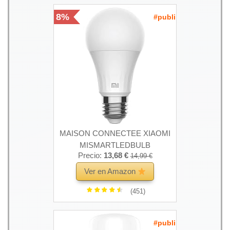
8%
#publi
MAISON CONNECTEE XIAOMI
MISMARTLEDBULB
Precio:
13,68 €
14,99 €
Ver en Amazon
(451)
#publi