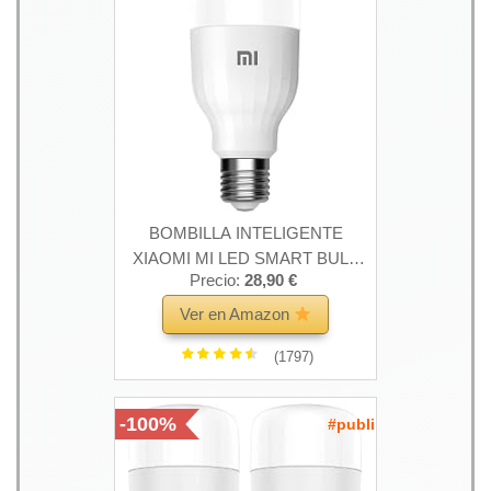
BOMBILLA INTELIGENTE
XIAOMI MI LED SMART BULB
Precio:
28,90 €
ESSENTIAL WHITE AND COLOR
- 9W - E27 - 950 LUMENES -
Ver en Amazon
1700-6500K - WIFI - APP MI
(1797)
HOME
-100%
#publi