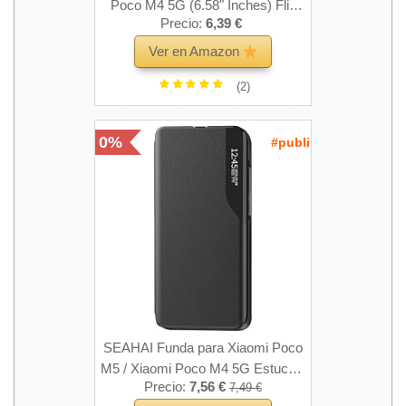
Poco M4 5G (6.58" Inches) Flip
Precio:
6,39 €
Folio Carcasa Magnética de Cuero
para Teléfono con 3 Ranuras para
Ver en Amazon
Tarjetas 1 Wallet, Case - Oro Rosa
(2)
0%
#publi
SEAHAI Funda para Xiaomi Poco
M5 / Xiaomi Poco M4 5G Estuche,
Precio:
7,56 €
7,49 €
Carcasa Ultra Slim Ligero Flip