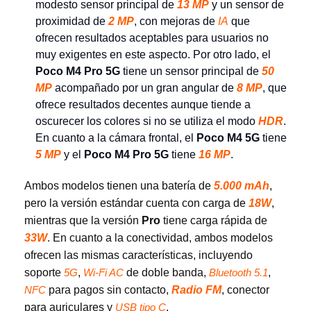
modesto sensor principal de
13 MP
y un sensor de
proximidad de
2 MP
, con mejoras de
IA
que
ofrecen resultados aceptables para usuarios no
muy exigentes en este aspecto. Por otro lado, el
Poco M4 Pro 5G
tiene un sensor principal de
50
MP
acompañado por un gran angular de
8 MP
, que
ofrece resultados decentes aunque tiende a
oscurecer los colores si no se utiliza el modo
HDR
.
En cuanto a la cámara frontal, el
Poco M4 5G
tiene
5 MP
y el
Poco M4 Pro 5G
tiene
16 MP
.
Ambos modelos tienen una batería de
5.000 mAh
,
pero la versión estándar cuenta con carga de
18W
,
mientras que la versión
Pro
tiene carga rápida de
33W
. En cuanto a la conectividad, ambos modelos
ofrecen las mismas características, incluyendo
soporte
,
de doble banda,
,
5G
Wi-Fi AC
Bluetooth 5.1
para pagos sin contacto,
Radio FM
, conector
NFC
para auriculares y
.
USB tipo C