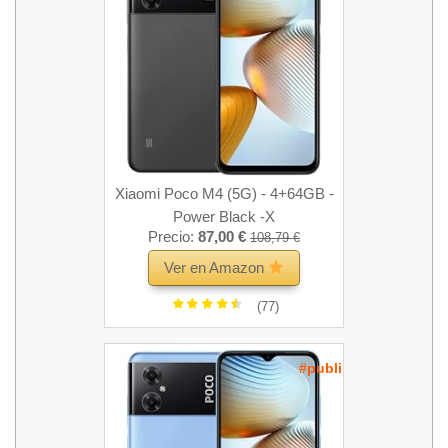
Xiaomi Poco M4 (5G) - 4+64GB -
Power Black -X
Precio:
87,00 €
108,79 €
Ver en Amazon
(77)
#publi