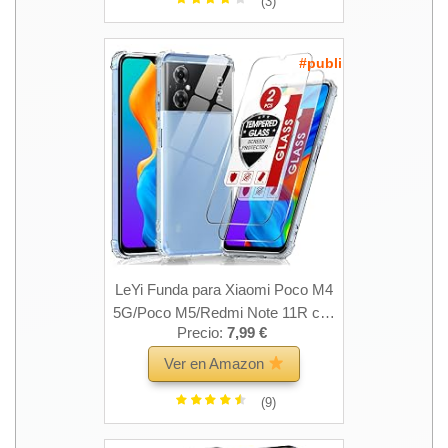
(3)
Anti-Caída Silicona Case - Rojo
#publi
LeYi Funda para Xiaomi Poco M4
5G/Poco M5/Redmi Note 11R con
Precio:
7,99 €
[2-Unidades] Cristal Templado,
Carcasa Armor Silicona Soft Skin
Ver en Amazon
TPU Case Antigolpes Cover para
(9)
Movil Poco M4 5G/Poco M5,
Transparente