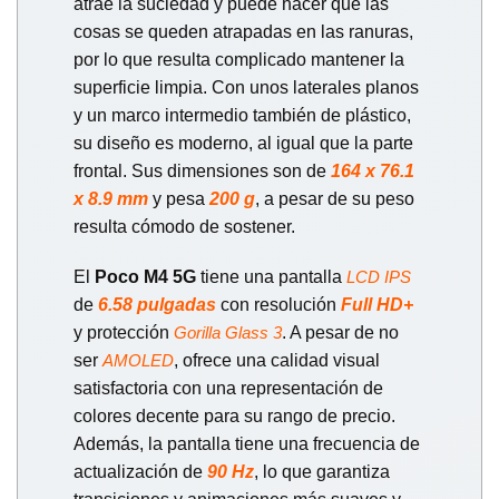
atrae la suciedad y puede hacer que las
cosas se queden atrapadas en las ranuras,
por lo que resulta complicado mantener la
superficie limpia. Con unos laterales planos
y un marco intermedio también de plástico,
su diseño es moderno, al igual que la parte
frontal. Sus dimensiones son de
164 x 76.1
x 8.9 mm
y pesa
200 g
, a pesar de su peso
resulta cómodo de sostener.
El
Poco M4 5G
tiene una pantalla
LCD IPS
de
6.58 pulgadas
con resolución
Full HD+
y protección
. A pesar de no
Gorilla Glass 3
ser
, ofrece una calidad visual
AMOLED
satisfactoria con una representación de
colores decente para su rango de precio.
Además, la pantalla tiene una frecuencia de
actualización de
90 Hz
, lo que garantiza