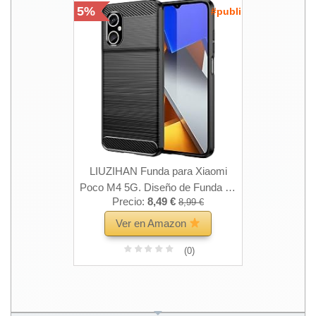
5%
#publi
LIUZIHAN Funda para Xiaomi
Poco M4 5G. Diseño de Funda de
Precio:
8,49 €
8,99 €
Silicona Suave y Delgada,
Resistente a los Golpes y
Ver en Amazon
Duradera, Caso para Xiaomi Poco
(0)
M4 5G.(Negro)