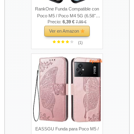
RankOne Funda Compatible con
Poco M5 / Poco M4 5G (6.58")
Precio:
6,39 €
7,99 €
Carcasa Caso Cover Estuche -
Azul Claro
Ver en Amazon
(1)
#publi
EASSGU Funda para Poco M5 /