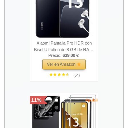
Xiaomi Pantalla Pro HDR con
Bisel Ultrafino de 8 GB de RAM,
Precio:
639,00 €
256 GB ROM, 13 Unidades, Negro
Ver en Amazon
(54)
11%
#publi