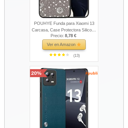
POUHYE Funda para Xiaomi 13
Carcasa, Case Protectora Silicona
Precio:
8,78 €
Suave Prueba Golpes, Mate
Translúcida PC Parte Posterior,
Ver en Amazon
Protección Completa Cámara, 3D
(13)
Cielo Estrellado Diseño
20%
#publi