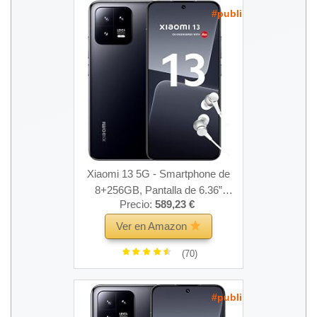
#publi
Xiaomi 13 5G - Smartphone de
8+256GB, Pantalla de 6.36”
Precio:
589,23 €
AMOLED de 120Hz, Snapdragon
8 Gen 2, Cámara Leica de 50MP,
Ver en Amazon
Carga de 67W, 4500mAh, Negro
(70)
(Versión ES + 3 años de garantía)
#publi