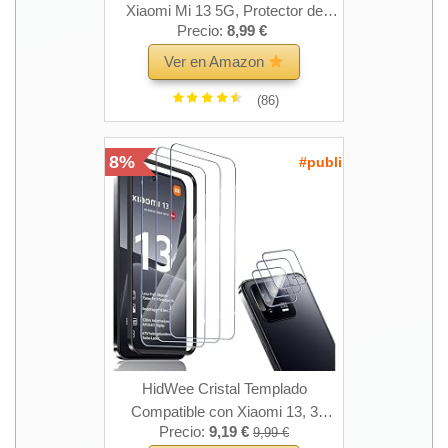
Xiaomi Mi 13 5G, Protector de
Precio:
8,99 €
Lente de Cámara [2 + 2 Piezas],
0.33MM HD Transparente 9H Ultra
Ver en Amazon
Resistente Cristal Templado Vidrio
(86)
Templado para Xiaomi 13 5G
8%
#publi
HidWee Cristal Templado
Compatible con Xiaomi 13, 3
Precio:
9,19 €
9,99 €
Piezas Protector de Pantalla + 3