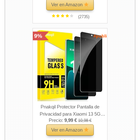
Piezas Protector de Lente
Ver en Amazon
Cámara, 9H Dureza Cristal
(2735)
Templado Protección, Kit de
Instalación Incluido
9%
#publi
Pnakqil Protector Pantalla de
Privacidad para Xiaomi 13 5G
Precio:
9,99 €
10,98 €
Cristal Templado,Vidrio Película
Antiespia Anti-Spy,Dureza 9H
Ver en Amazon
Antiarañazos Sin Burbujas Privacy