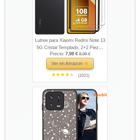
Lutree para Xiaomi Redmi Note 13
5G Cristal Templado, 2+2 Piezas
Precio:
7,98 €
8,99 €
Protector de Pantalla + Protector
de Lente de Cámara (Negro),
Ver en Amazon
Dureza 9H HD Anti-Arañazos
(1021)
Vidrio Templado Película
Protectora
#publi