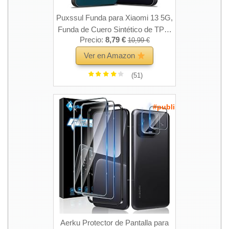
Puxssul Funda para Xiaomi 13 5G,
Funda de Cuero Sintético de TPU,
Precio:
8,79 €
10,99 €
Antichoque Antideslizante
Ultraligero para Xiaomi 13 5G
Ver en Amazon
Funda, para Hombres Mujeres
(51)
(Azul)
#publi
Aerku Protector de Pantalla para