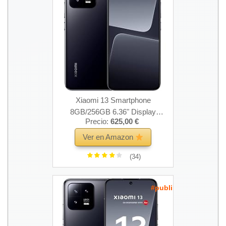
Xiaomi 13 Smartphone
8GB/256GB 6.36" Display
Precio:
625,00 €
4500mAh 67W Fast Charging
Snapdragon 8 Gen 2(Black)
Ver en Amazon
(34)
#publi